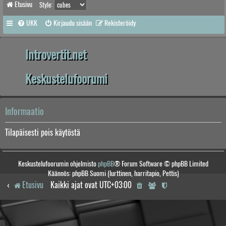
Etusivu
Style:
UKK
Kirjaudu sisään
Rekisteröidy
Introvertit.net
Keskustelufoorumi
Informaatio
Tilapäisesti pois käytöstä
Keskustelufoorumin ohjelmisto
phpBB
® Forum Software © phpBB Limited
Käännös: phpBB Suomi (lurttinen, harritapio, Pettis)
Etusivu
Kaikki ajat ovat
UTC+03:00