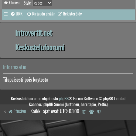
Etusivu
Style:
UKK
Kirjaudu sisään
Rekisteröidy
Introvertit.net
Keskustelufoorumi
Informaatio
Tilapäisesti pois käytöstä
Keskustelufoorumin ohjelmisto
phpBB
® Forum Software © phpBB Limited
Käännös: phpBB Suomi (lurttinen, harritapio, Pettis)
Etusivu
Kaikki ajat ovat
UTC+03:00