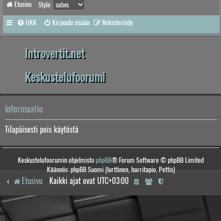
Etusivu
Style:
UKK
Kirjaudu sisään
Rekisteröidy
Introvertit.net
Keskustelufoorumi
Informaatio
Tilapäisesti pois käytöstä
Keskustelufoorumin ohjelmisto
phpBB
® Forum Software © phpBB Limited
Käännös: phpBB Suomi (lurttinen, harritapio, Pettis)
Etusivu
Kaikki ajat ovat
UTC+03:00