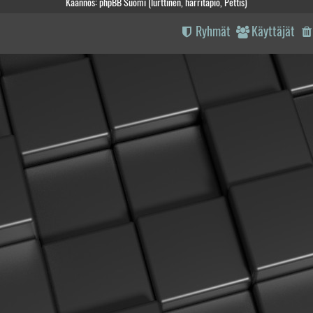
Käännös: phpBB Suomi (lurttinen, harritapio, Pettis)
Ryhmät
Käyttäjät