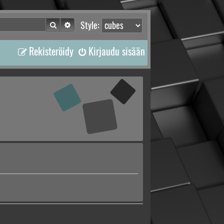
Etsi
Tarkennettu haku
Style:
Rekisteröidy
Kirjaudu sisään