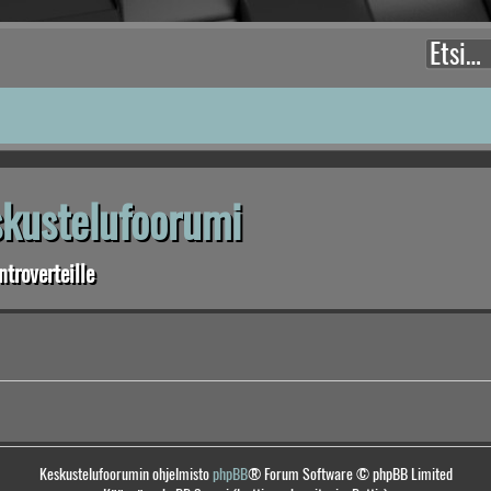
eskustelufoorumi
troverteille
Keskustelufoorumin ohjelmisto
phpBB
® Forum Software © phpBB Limited