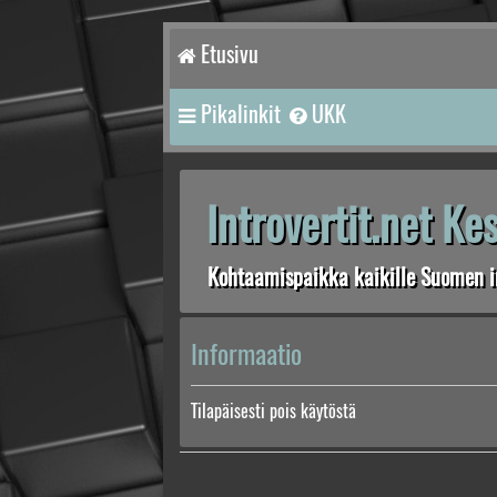
Etusivu
Pikalinkit
UKK
Introvertit.net K
Kohtaamispaikka kaikille Suomen in
Informaatio
Tilapäisesti pois käytöstä