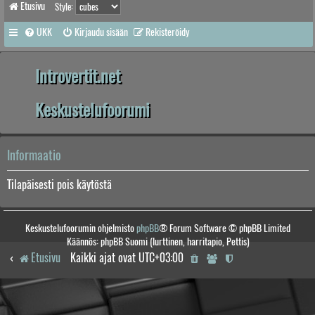
Etusivu
Style:
UKK
Kirjaudu sisään
Rekisteröidy
Introvertit.net
Keskustelufoorumi
Informaatio
Tilapäisesti pois käytöstä
Keskustelufoorumin ohjelmisto
phpBB
® Forum Software © phpBB Limited
Käännös: phpBB Suomi (lurttinen, harritapio, Pettis)
Etusivu
Kaikki ajat ovat
UTC+03:00