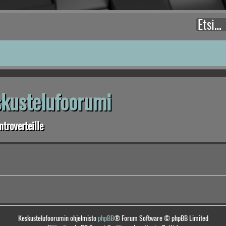
eskustelufoorumi
troverteille
Keskustelufoorumin ohjelmisto
phpBB
® Forum Software © phpBB Limited