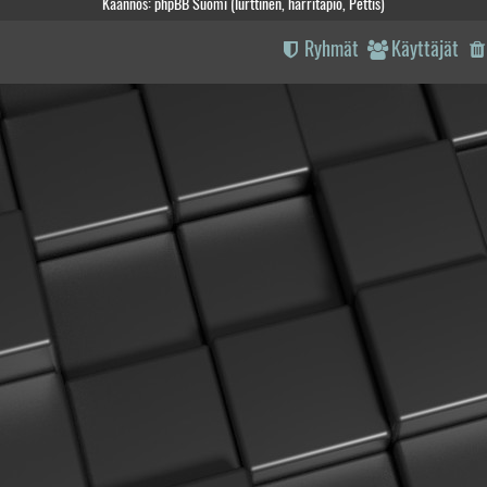
Käännös: phpBB Suomi (lurttinen, harritapio, Pettis)
Ryhmät
Käyttäjät