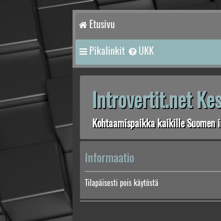
Etusivu
Pikalinkit
UKK
Introvertit.net K
Kohtaamispaikka kaikille Suomen in
Informaatio
Tilapäisesti pois käytöstä