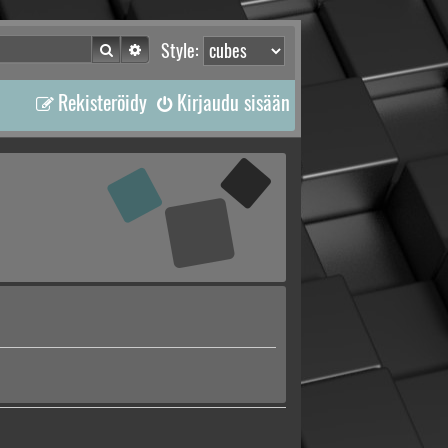
Etsi
Tarkennettu haku
Style:
Rekisteröidy
Kirjaudu sisään