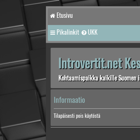
Etusivu
Pikalinkit
UKK
Introvertit.net K
Kohtaamispaikka kaikille Suomen in
Informaatio
Tilapäisesti pois käytöstä