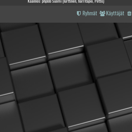
Käännös: phpBB Suomi (lurttinen, harritapio, Pettis)
Ryhmät
Käyttäjät