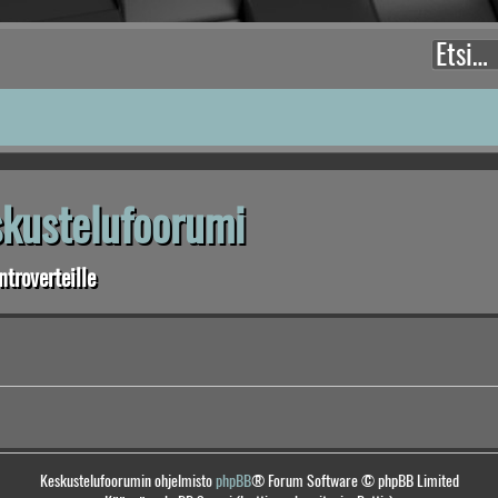
eskustelufoorumi
troverteille
Keskustelufoorumin ohjelmisto
phpBB
® Forum Software © phpBB Limited