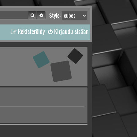
Etsi
Tarkennettu haku
Style:
Rekisteröidy
Kirjaudu sisään