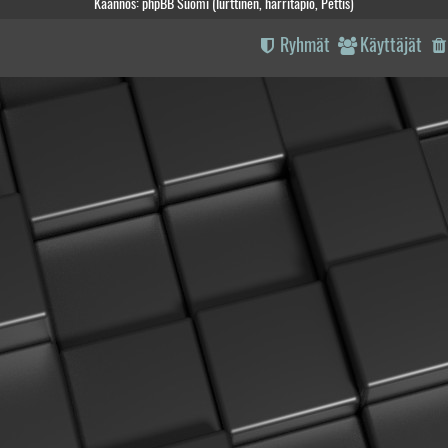
Käännös: phpBB Suomi (lurttinen, harritapio, Pettis)
Ryhmät
Käyttäjät