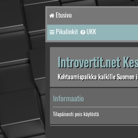
Etusivu
Pikalinkit
UKK
Introvertit.net K
Kohtaamispaikka kaikille Suomen in
Informaatio
Tilapäisesti pois käytöstä