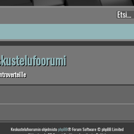
eskustelufoorumi
troverteille
Keskustelufoorumin ohjelmisto
phpBB
® Forum Software © phpBB Limited