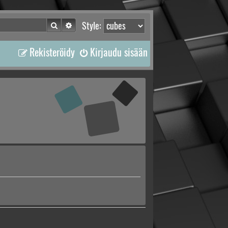
Etsi
Tarkennettu haku
Style:
Rekisteröidy
Kirjaudu sisään