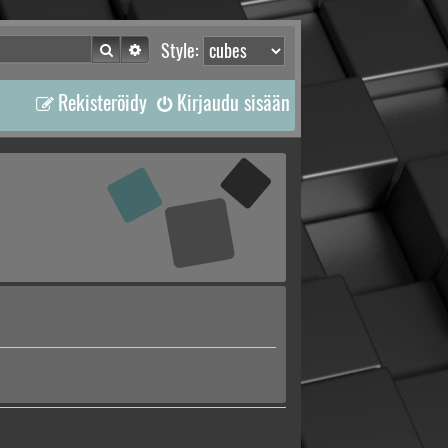
Etsi
Tarkennettu haku
Style:
Rekisteröidy
Kirjaudu sisään