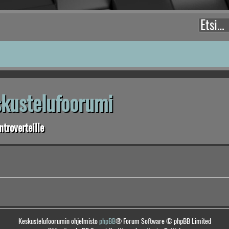
eskustelufoorumi
troverteille
Keskustelufoorumin ohjelmisto
phpBB
® Forum Software © phpBB Limited