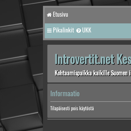
Etusivu
Pikalinkit
UKK
Introvertit.net K
Kohtaamispaikka kaikille Suomen in
Informaatio
Tilapäisesti pois käytöstä