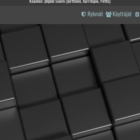
Käännös: phpBB Suomi (lurttinen, harritapio, Pettis)
Ryhmät
Käyttäjät