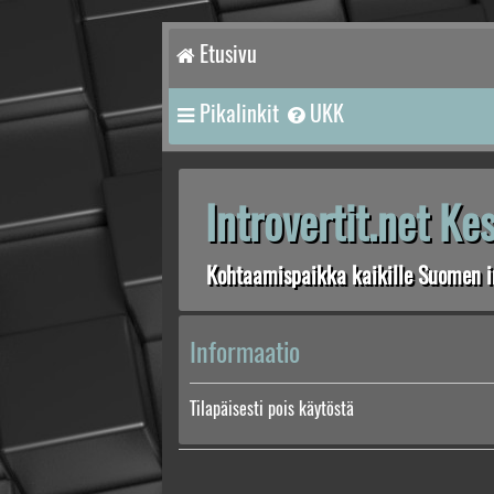
Etusivu
Pikalinkit
UKK
Introvertit.net K
Kohtaamispaikka kaikille Suomen in
Informaatio
Tilapäisesti pois käytöstä