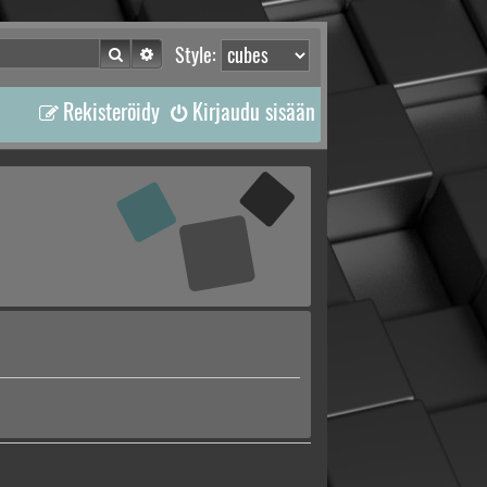
Etsi
Tarkennettu haku
Style:
Rekisteröidy
Kirjaudu sisään