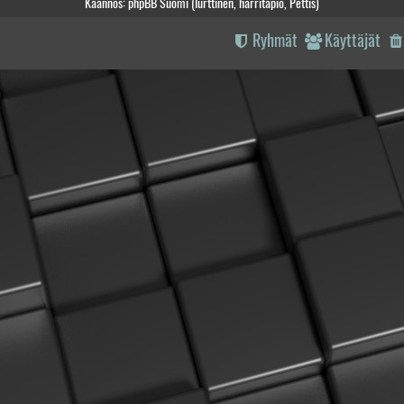
Käännös: phpBB Suomi (lurttinen, harritapio, Pettis)
Ryhmät
Käyttäjät