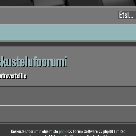
eskustelufoorumi
troverteille
Keskustelufoorumin ohjelmisto
phpBB
® Forum Software © phpBB Limited