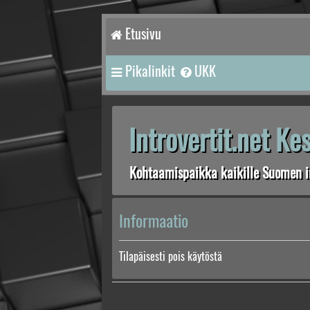
Etusivu
Pikalinkit
UKK
Introvertit.net K
Kohtaamispaikka kaikille Suomen in
Informaatio
Tilapäisesti pois käytöstä