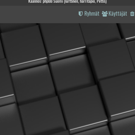
Käännös: phpBB Suomi (lurttinen, harritapio, Pettis)
Ryhmät
Käyttäjät