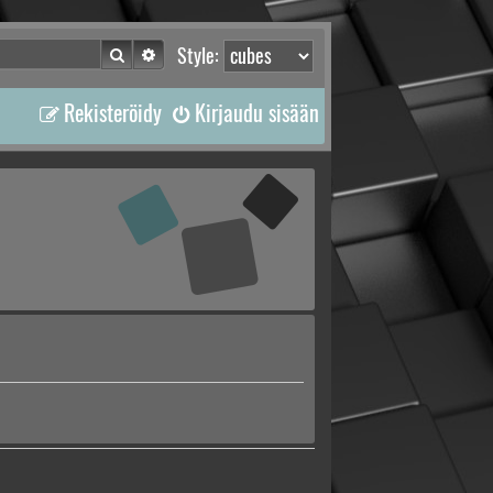
Etsi
Tarkennettu haku
Style:
Rekisteröidy
Kirjaudu sisään