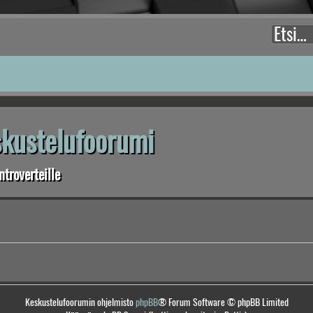
eskustelufoorumi
troverteille
Keskustelufoorumin ohjelmisto
phpBB
® Forum Software © phpBB Limited