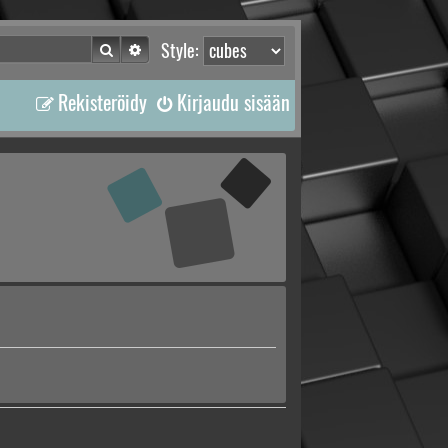
Etsi
Tarkennettu haku
Style:
Rekisteröidy
Kirjaudu sisään