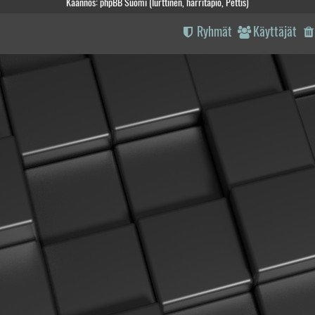
Käännös: phpBB Suomi (lurttinen, harritapio, Pettis)
Ryhmät
Käyttäjät