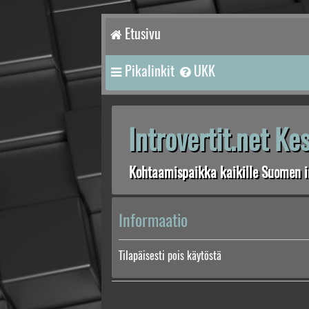
Etusivu
Pikalinkit
UKK
Introvertit.net K
Kohtaamispaikka kaikille Suomen in
Informaatio
Tilapäisesti pois käytöstä