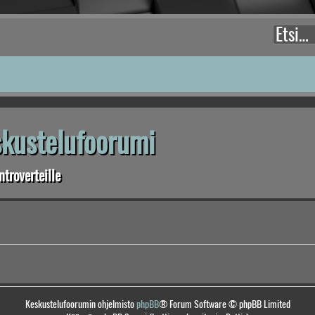
eskustelufoorumi
troverteille
Keskustelufoorumin ohjelmisto
phpBB
® Forum Software © phpBB Limited