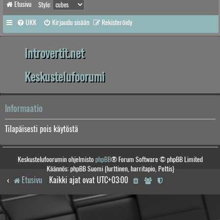
Etusivu
Style:
UKK
Kirjaudu sisään
Rekisteröidy
Introvertit.net
Keskustelufoorumi
Informaatio
Tilapäisesti pois käytöstä
Keskustelufoorumin ohjelmisto
phpBB
® Forum Software © phpBB Limited
Käännös: phpBB Suomi (lurttinen, harritapio, Pettis)
Etusivu
Kaikki ajat ovat
UTC+03:00