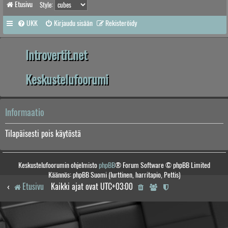
Etusivu
Style:
UKK
Kirjaudu sisään
Rekisteröidy
Introvertit.net
Keskustelufoorumi
Informaatio
Tilapäisesti pois käytöstä
Keskustelufoorumin ohjelmisto
phpBB
® Forum Software © phpBB Limited
Käännös: phpBB Suomi (lurttinen, harritapio, Pettis)
Etusivu
Kaikki ajat ovat
UTC+03:00