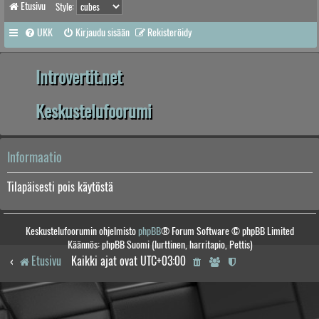
Etusivu
Style:
UKK
Kirjaudu sisään
Rekisteröidy
Introvertit.net
Keskustelufoorumi
Informaatio
Tilapäisesti pois käytöstä
Keskustelufoorumin ohjelmisto
phpBB
® Forum Software © phpBB Limited
Käännös: phpBB Suomi (lurttinen, harritapio, Pettis)
Etusivu
Kaikki ajat ovat
UTC+03:00