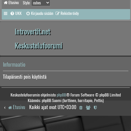
Etusivu
Style:
UKK
Kirjaudu sisään
Rekisteröidy
Introvertit.net
Keskustelufoorumi
Informaatio
Tilapäisesti pois käytöstä
Keskustelufoorumin ohjelmisto
phpBB
® Forum Software © phpBB Limited
Käännös: phpBB Suomi (lurttinen, harritapio, Pettis)
Etusivu
Kaikki ajat ovat
UTC+03:00