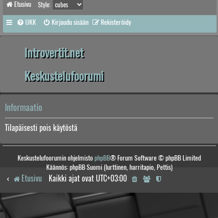
Etusivu
Style:
UKK
Kirjaudu sisään
Rekisteröidy
Introvertit.net
Keskustelufoorumi
Informaatio
Tilapäisesti pois käytöstä
Keskustelufoorumin ohjelmisto
phpBB
® Forum Software © phpBB Limited
Käännös: phpBB Suomi (lurttinen, harritapio, Pettis)
Etusivu
Kaikki ajat ovat
UTC+03:00