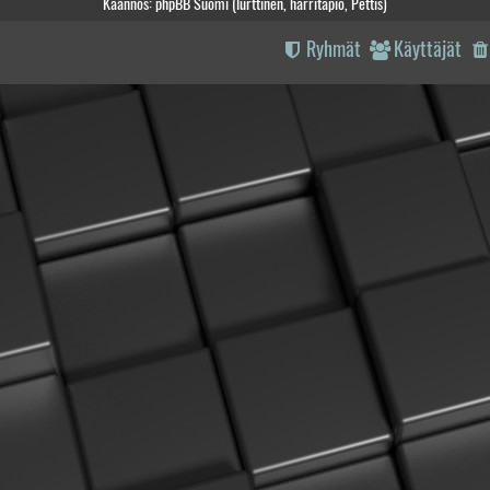
Käännös: phpBB Suomi (lurttinen, harritapio, Pettis)
Ryhmät
Käyttäjät