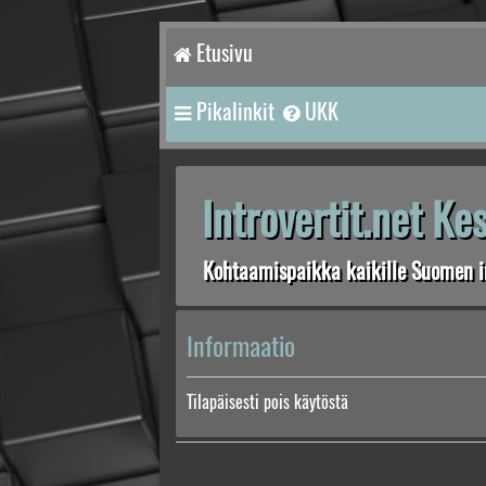
Etusivu
Pikalinkit
UKK
Introvertit.net K
Kohtaamispaikka kaikille Suomen in
Informaatio
Tilapäisesti pois käytöstä