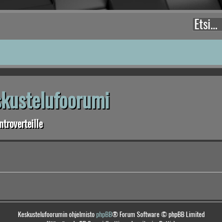
eskustelufoorumi
troverteille
Keskustelufoorumin ohjelmisto
phpBB
® Forum Software © phpBB Limited