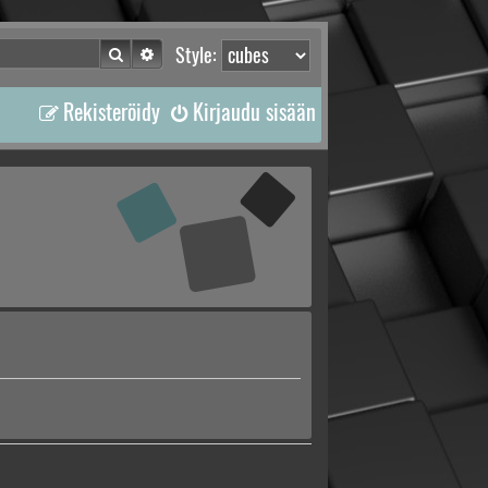
Etsi
Tarkennettu haku
Style:
Rekisteröidy
Kirjaudu sisään