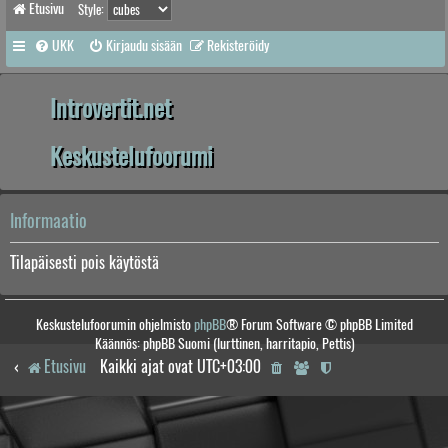
Etusivu
Style:
UKK
Kirjaudu sisään
Rekisteröidy
Introvertit.net
Keskustelufoorumi
Informaatio
Tilapäisesti pois käytöstä
Keskustelufoorumin ohjelmisto
phpBB
® Forum Software © phpBB Limited
Käännös: phpBB Suomi (lurttinen, harritapio, Pettis)
Etusivu
Kaikki ajat ovat
UTC+03:00