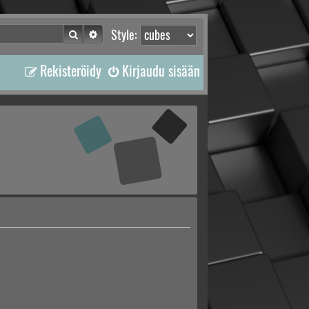
Etsi
Tarkennettu haku
Style:
Rekisteröidy
Kirjaudu sisään