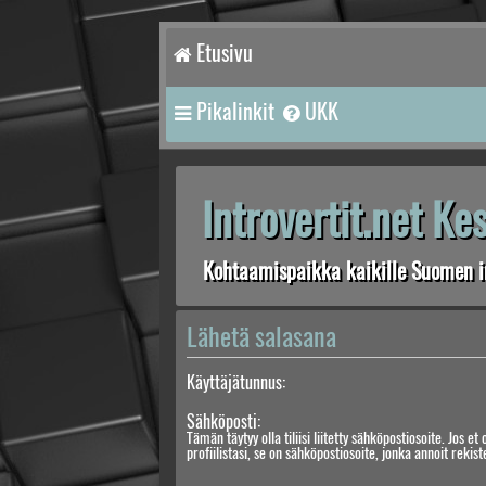
Etusivu
Pikalinkit
UKK
Introvertit.net K
Kohtaamispaikka kaikille Suomen in
Lähetä salasana
Käyttäjätunnus:
Sähköposti:
Tämän täytyy olla tiliisi liitetty sähköpostiosoite. Jos et 
profiilistasi, se on sähköpostiosoite, jonka annoit rekis