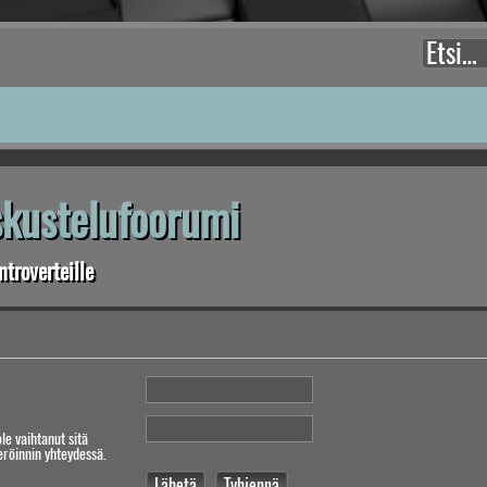
eskustelufoorumi
troverteille
ole vaihtanut sitä
teröinnin yhteydessä.