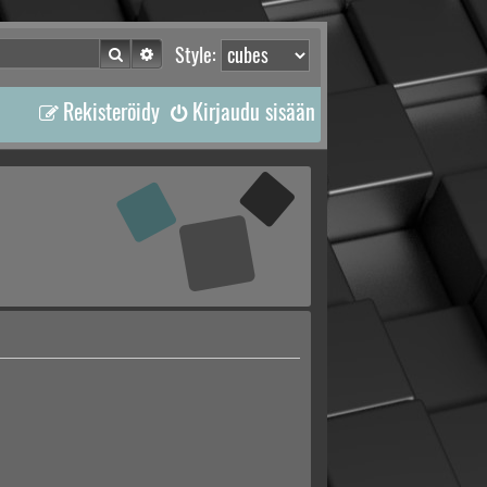
Etsi
Tarkennettu haku
Style:
Rekisteröidy
Kirjaudu sisään