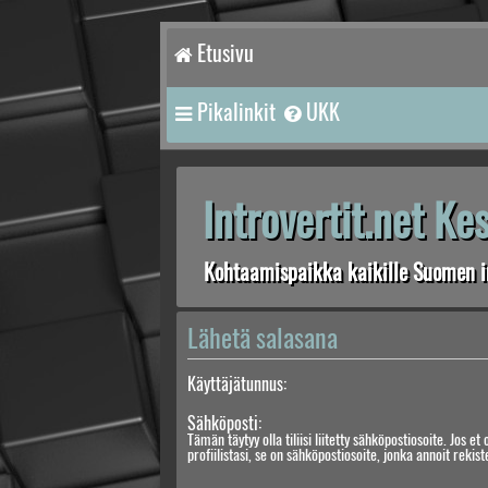
Etusivu
Pikalinkit
UKK
Introvertit.net K
Kohtaamispaikka kaikille Suomen in
Lähetä salasana
Käyttäjätunnus:
Sähköposti:
Tämän täytyy olla tiliisi liitetty sähköpostiosoite. Jos et 
profiilistasi, se on sähköpostiosoite, jonka annoit rekis