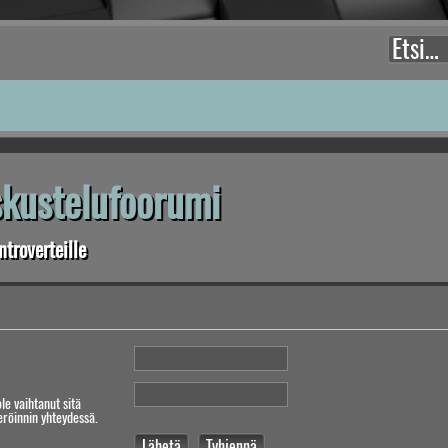
eskustelufoorumi
troverteille
ole vaihtanut sitä
teröinnin yhteydessä.