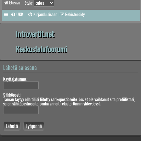
Etusivu
Style:
UKK
Kirjaudu sisään
Rekisteröidy
Introvertit.net
Keskustelufoorumi
Lähetä salasana
Käyttäjätunnus:
Sähköposti:
Tämän täytyy olla tiliisi liitetty sähköpostiosoite. Jos et ole vaihtanut sitä profiilistasi,
se on sähköpostiosoite, jonka annoit rekisteröinnin yhteydessä.