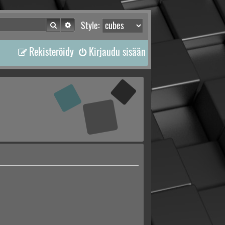
Etsi
Tarkennettu haku
Style:
Rekisteröidy
Kirjaudu sisään