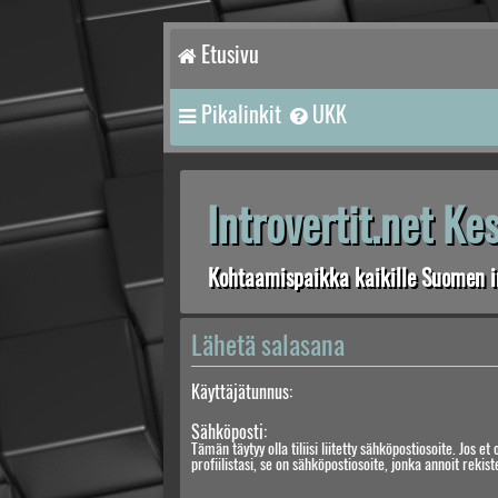
Etusivu
Pikalinkit
UKK
Introvertit.net K
Kohtaamispaikka kaikille Suomen in
Lähetä salasana
Käyttäjätunnus:
Sähköposti:
Tämän täytyy olla tiliisi liitetty sähköpostiosoite. Jos et 
profiilistasi, se on sähköpostiosoite, jonka annoit rekis