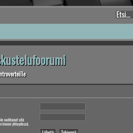
eskustelufoorumi
troverteille
ole vaihtanut sitä
teröinnin yhteydessä.