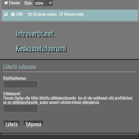
Etusivu
Style:
UKK
Kirjaudu sisään
Rekisteröidy
Introvertit.net
Keskustelufoorumi
Lähetä salasana
Käyttäjätunnus:
Sähköposti:
Tämän täytyy olla tiliisi liitetty sähköpostiosoite. Jos et ole vaihtanut sitä profiilistasi,
se on sähköpostiosoite, jonka annoit rekisteröinnin yhteydessä.