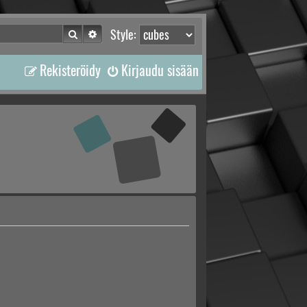
Etsi
Tarkennettu haku
Style:
Rekisteröidy
Kirjaudu sisään