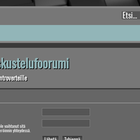
eskustelufoorumi
troverteille
ole vaihtanut sitä
teröinnin yhteydessä.