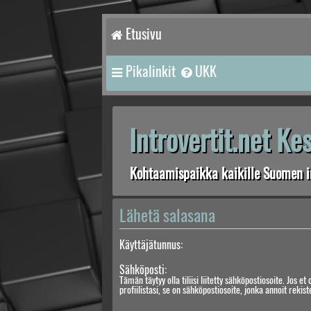
Etusivu
Pikalinkit
UKK
Introvertit.net K
Kohtaamispaikka kaikille Suomen in
Lähetä salasana
Käyttäjätunnus:
Sähköposti:
Tämän täytyy olla tiliisi liitetty sähköpostiosoite. Jos et 
profiilistasi, se on sähköpostiosoite, jonka annoit rekis