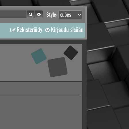
Etsi
Tarkennettu haku
Style:
Rekisteröidy
Kirjaudu sisään