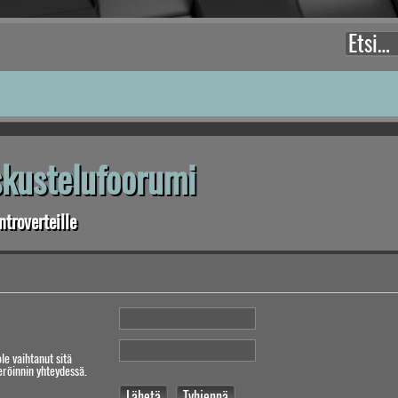
eskustelufoorumi
troverteille
ole vaihtanut sitä
teröinnin yhteydessä.