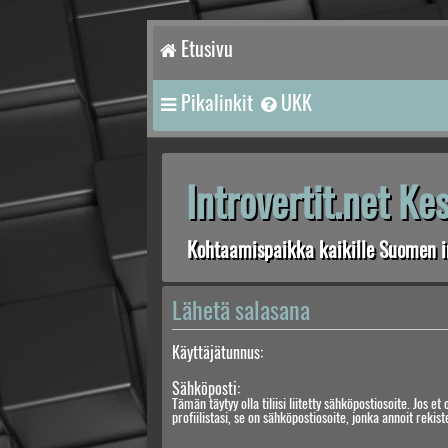
Etusivu
Pikalinkit
UKK
Introvertit.net K
Kohtaamispaikka kaikille Suomen in
Lähetä salasana
Käyttäjätunnus:
Sähköposti:
Tämän täytyy olla tiliisi liitetty sähköpostiosoite. Jos et 
profiilistasi, se on sähköpostiosoite, jonka annoit rekis