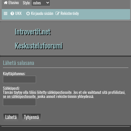
Etusivu
Style:
UKK
Kirjaudu sisään
Rekisteröidy
Introvertit.net
Keskustelufoorumi
Lähetä salasana
Käyttäjätunnus:
Sähköposti:
Tämän täytyy olla tiliisi liitetty sähköpostiosoite. Jos et ole vaihtanut sitä profiilistasi,
se on sähköpostiosoite, jonka annoit rekisteröinnin yhteydessä.