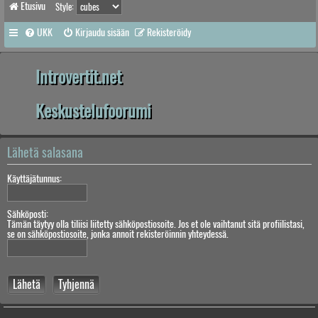
Etusivu
Style:
UKK
Kirjaudu sisään
Rekisteröidy
Introvertit.net
Keskustelufoorumi
Lähetä salasana
Käyttäjätunnus:
Sähköposti:
Tämän täytyy olla tiliisi liitetty sähköpostiosoite. Jos et ole vaihtanut sitä profiilistasi,
se on sähköpostiosoite, jonka annoit rekisteröinnin yhteydessä.