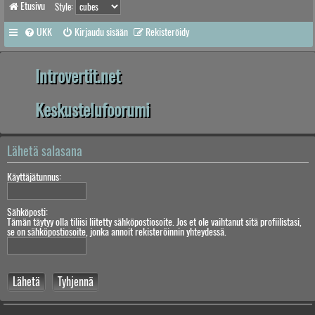
Etusivu
Style:
UKK
Kirjaudu sisään
Rekisteröidy
Introvertit.net
Keskustelufoorumi
Lähetä salasana
Käyttäjätunnus:
Sähköposti:
Tämän täytyy olla tiliisi liitetty sähköpostiosoite. Jos et ole vaihtanut sitä profiilistasi,
se on sähköpostiosoite, jonka annoit rekisteröinnin yhteydessä.