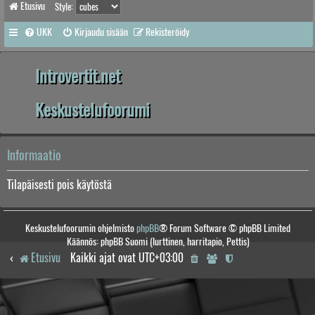
Etusivu
Style:
UKK
Kirjaudu sisään
Rekisteröidy
Introvertit.net
Keskustelufoorumi
Informaatio
Tilapäisesti pois käytöstä
Keskustelufoorumin ohjelmisto
phpBB
® Forum Software © phpBB Limited
Käännös: phpBB Suomi (lurttinen, harritapio, Pettis)
Etusivu
Kaikki ajat ovat
UTC+03:00