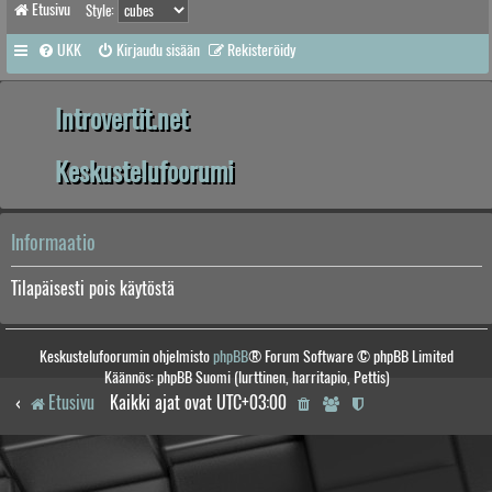
Etusivu
Style:
UKK
Kirjaudu sisään
Rekisteröidy
Introvertit.net
Keskustelufoorumi
Informaatio
Tilapäisesti pois käytöstä
Keskustelufoorumin ohjelmisto
phpBB
® Forum Software © phpBB Limited
Käännös: phpBB Suomi (lurttinen, harritapio, Pettis)
Etusivu
Kaikki ajat ovat
UTC+03:00