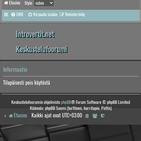
Etusivu
Style:
UKK
Kirjaudu sisään
Rekisteröidy
Introvertit.net
Keskustelufoorumi
Informaatio
Tilapäisesti pois käytöstä
Keskustelufoorumin ohjelmisto
phpBB
® Forum Software © phpBB Limited
Käännös: phpBB Suomi (lurttinen, harritapio, Pettis)
Etusivu
Kaikki ajat ovat
UTC+03:00