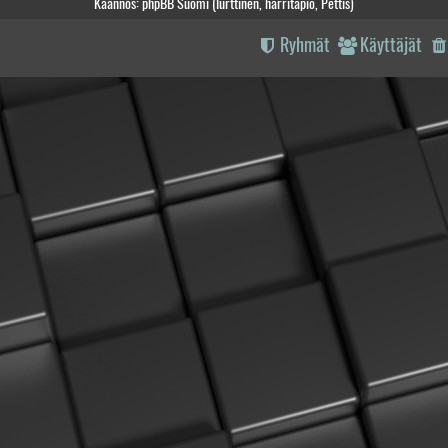
Käännös: phpBB Suomi (lurttinen, harritapio, Pettis)
Ryhmät
Käyttäjät