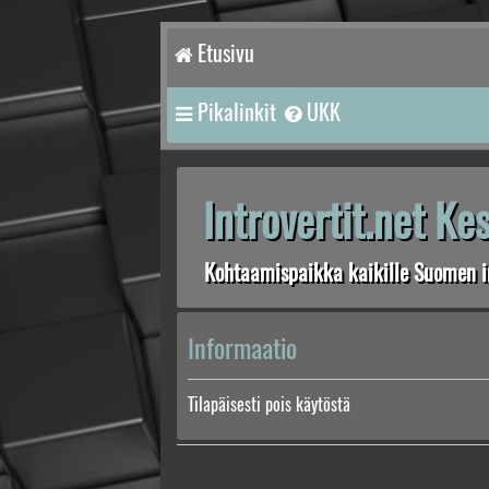
Etusivu
Pikalinkit
UKK
Introvertit.net K
Kohtaamispaikka kaikille Suomen in
Informaatio
Tilapäisesti pois käytöstä