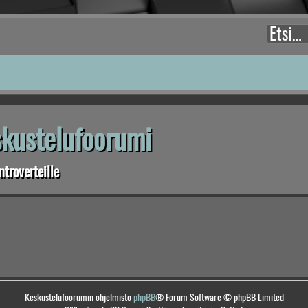
eskustelufoorumi
troverteille
Keskustelufoorumin ohjelmisto
phpBB
® Forum Software © phpBB Limited