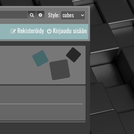
Etsi
Tarkennettu haku
Style:
Rekisteröidy
Kirjaudu sisään