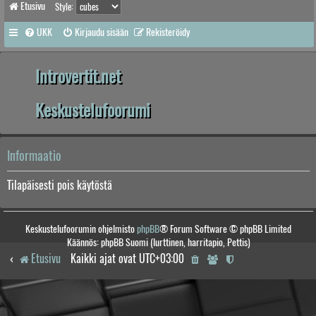
Etusivu
Style:
UKK
Kirjaudu sisään
Rekisteröidy
Introvertit.net
Keskustelufoorumi
Informaatio
Tilapäisesti pois käytöstä
Keskustelufoorumin ohjelmisto
phpBB
® Forum Software © phpBB Limited
Käännös: phpBB Suomi (lurttinen, harritapio, Pettis)
Etusivu
Kaikki ajat ovat
UTC+03:00