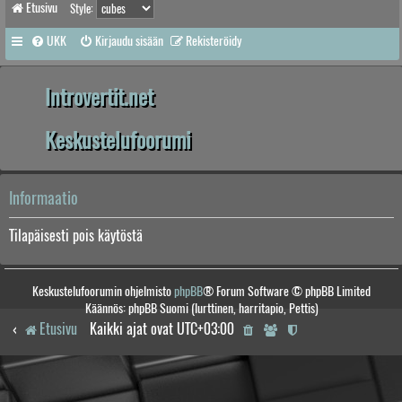
Etusivu
Style:
UKK
Kirjaudu sisään
Rekisteröidy
Introvertit.net
Keskustelufoorumi
Informaatio
Tilapäisesti pois käytöstä
Keskustelufoorumin ohjelmisto
phpBB
® Forum Software © phpBB Limited
Käännös: phpBB Suomi (lurttinen, harritapio, Pettis)
Etusivu
Kaikki ajat ovat
UTC+03:00