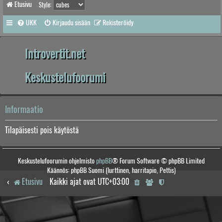
Etusivu
Style:
UKK
Kirjaudu sisään
Rekisteröidy
Introvertit.net
Keskustelufoorumi
Informaatio
Tilapäisesti pois käytöstä
Keskustelufoorumin ohjelmisto
phpBB
® Forum Software © phpBB Limited
Käännös: phpBB Suomi (lurttinen, harritapio, Pettis)
Etusivu
Kaikki ajat ovat
UTC+03:00