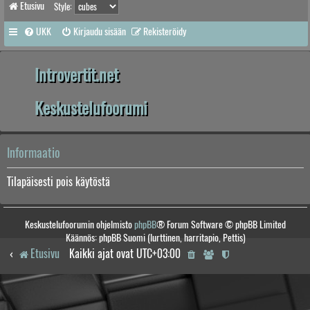
Etusivu
Style:
UKK
Kirjaudu sisään
Rekisteröidy
Introvertit.net
Keskustelufoorumi
Informaatio
Tilapäisesti pois käytöstä
Keskustelufoorumin ohjelmisto
phpBB
® Forum Software © phpBB Limited
Käännös: phpBB Suomi (lurttinen, harritapio, Pettis)
Etusivu
Kaikki ajat ovat
UTC+03:00