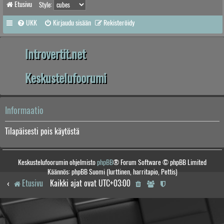
Etusivu
Style:
UKK
Kirjaudu sisään
Rekisteröidy
Introvertit.net
Keskustelufoorumi
Informaatio
Tilapäisesti pois käytöstä
Keskustelufoorumin ohjelmisto
phpBB
® Forum Software © phpBB Limited
Käännös: phpBB Suomi (lurttinen, harritapio, Pettis)
Etusivu
Kaikki ajat ovat
UTC+03:00