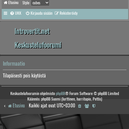
Etusivu
Style:
UKK
Kirjaudu sisään
Rekisteröidy
Introvertit.net
Keskustelufoorumi
Informaatio
Tilapäisesti pois käytöstä
Keskustelufoorumin ohjelmisto
phpBB
® Forum Software © phpBB Limited
Käännös: phpBB Suomi (lurttinen, harritapio, Pettis)
Etusivu
Kaikki ajat ovat
UTC+03:00