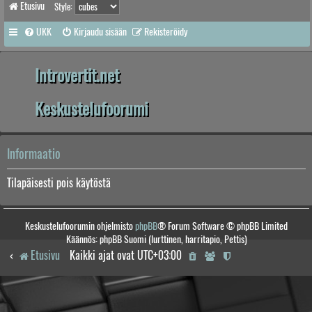
Etusivu
Style:
UKK
Kirjaudu sisään
Rekisteröidy
Introvertit.net
Keskustelufoorumi
Informaatio
Tilapäisesti pois käytöstä
Keskustelufoorumin ohjelmisto
phpBB
® Forum Software © phpBB Limited
Käännös: phpBB Suomi (lurttinen, harritapio, Pettis)
Etusivu
Kaikki ajat ovat
UTC+03:00