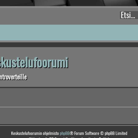
eskustelufoorumi
troverteille
Keskustelufoorumin ohjelmisto
phpBB
® Forum Software © phpBB Limited