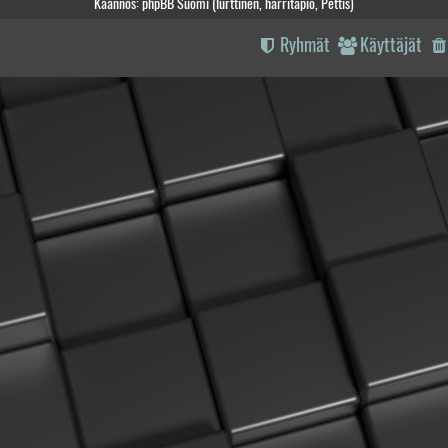
Käännös: phpBB Suomi (lurttinen, harritapio, Pettis)
Ryhmät
Käyttäjät