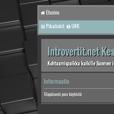
Etusivu
Pikalinkit
UKK
Introvertit.net K
Kohtaamispaikka kaikille Suomen in
Informaatio
Tilapäisesti pois käytöstä