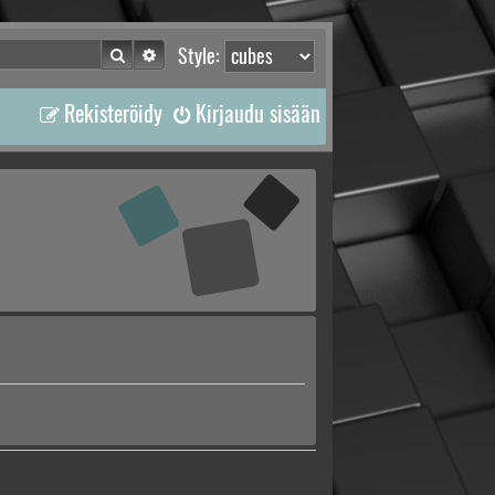
Etsi
Tarkennettu haku
Style:
Rekisteröidy
Kirjaudu sisään