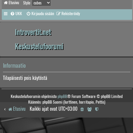
Etusivu
Style:
UKK
Kirjaudu sisään
Rekisteröidy
Introvertit.net
Keskustelufoorumi
Informaatio
Tilapäisesti pois käytöstä
Keskustelufoorumin ohjelmisto
phpBB
® Forum Software © phpBB Limited
Käännös: phpBB Suomi (lurttinen, harritapio, Pettis)
Etusivu
Kaikki ajat ovat
UTC+03:00