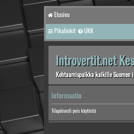
Etusivu
Pikalinkit
UKK
Introvertit.net K
Kohtaamispaikka kaikille Suomen in
Informaatio
Tilapäisesti pois käytöstä