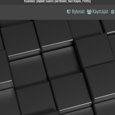
Käännös: phpBB Suomi (lurttinen, harritapio, Pettis)
Ryhmät
Käyttäjät