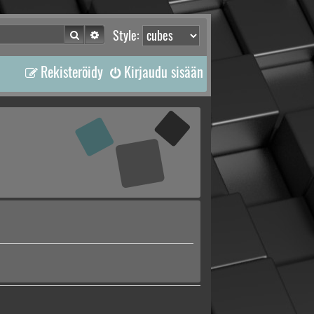
Etsi
Tarkennettu haku
Style:
Rekisteröidy
Kirjaudu sisään