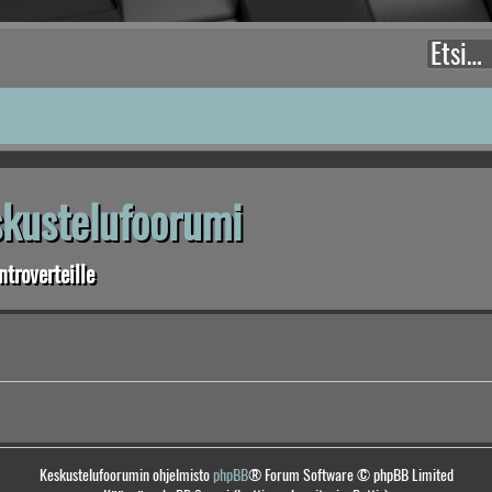
eskustelufoorumi
troverteille
Keskustelufoorumin ohjelmisto
phpBB
® Forum Software © phpBB Limited