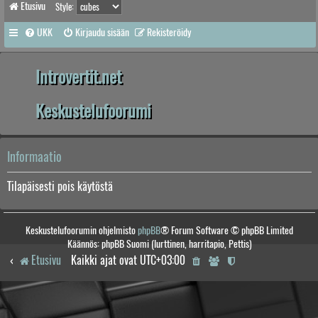
Etusivu
Style:
UKK
Kirjaudu sisään
Rekisteröidy
Introvertit.net
Keskustelufoorumi
Informaatio
Tilapäisesti pois käytöstä
Keskustelufoorumin ohjelmisto
phpBB
® Forum Software © phpBB Limited
Käännös: phpBB Suomi (lurttinen, harritapio, Pettis)
Etusivu
Kaikki ajat ovat
UTC+03:00