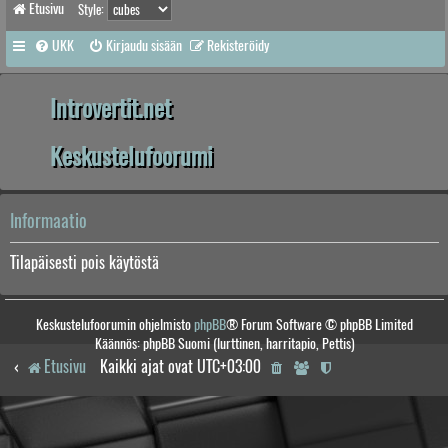
Etusivu
Style:
UKK
Kirjaudu sisään
Rekisteröidy
Introvertit.net
Keskustelufoorumi
Informaatio
Tilapäisesti pois käytöstä
Keskustelufoorumin ohjelmisto
phpBB
® Forum Software © phpBB Limited
Käännös: phpBB Suomi (lurttinen, harritapio, Pettis)
Etusivu
Kaikki ajat ovat
UTC+03:00