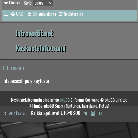
Etusivu
Style:
UKK
Kirjaudu sisään
Rekisteröidy
Introvertit.net
Keskustelufoorumi
Informaatio
Tilapäisesti pois käytöstä
Keskustelufoorumin ohjelmisto
phpBB
® Forum Software © phpBB Limited
Käännös: phpBB Suomi (lurttinen, harritapio, Pettis)
Etusivu
Kaikki ajat ovat
UTC+03:00