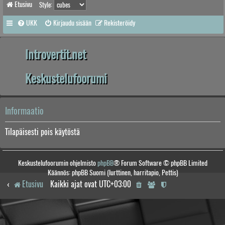
Etusivu
Style:
UKK
Kirjaudu sisään
Rekisteröidy
Introvertit.net
Keskustelufoorumi
Informaatio
Tilapäisesti pois käytöstä
Keskustelufoorumin ohjelmisto
phpBB
® Forum Software © phpBB Limited
Käännös: phpBB Suomi (lurttinen, harritapio, Pettis)
Etusivu
Kaikki ajat ovat
UTC+03:00