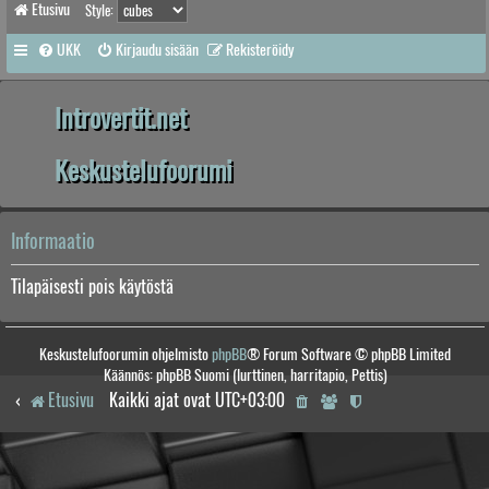
Etusivu
Style:
UKK
Kirjaudu sisään
Rekisteröidy
Introvertit.net
Keskustelufoorumi
Informaatio
Tilapäisesti pois käytöstä
Keskustelufoorumin ohjelmisto
phpBB
® Forum Software © phpBB Limited
Käännös: phpBB Suomi (lurttinen, harritapio, Pettis)
Etusivu
Kaikki ajat ovat
UTC+03:00