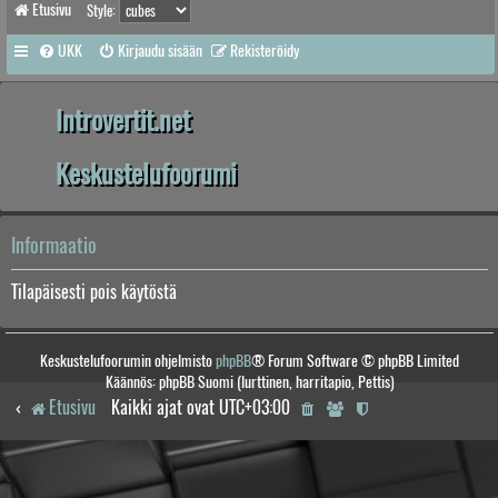
Etusivu
Style:
UKK
Kirjaudu sisään
Rekisteröidy
Introvertit.net
Keskustelufoorumi
Informaatio
Tilapäisesti pois käytöstä
Keskustelufoorumin ohjelmisto
phpBB
® Forum Software © phpBB Limited
Käännös: phpBB Suomi (lurttinen, harritapio, Pettis)
Etusivu
Kaikki ajat ovat
UTC+03:00