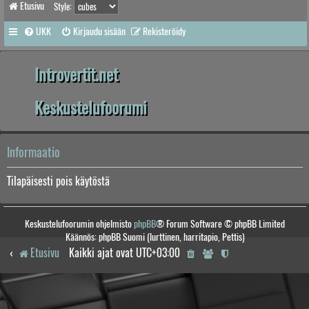
Etusivu
Style:
UKK
Kirjaudu sisään
Rekisteröidy
Introvertit.net
Keskustelufoorumi
Informaatio
Tilapäisesti pois käytöstä
Keskustelufoorumin ohjelmisto
phpBB
® Forum Software © phpBB Limited
Käännös: phpBB Suomi (lurttinen, harritapio, Pettis)
Etusivu
Kaikki ajat ovat
UTC+03:00